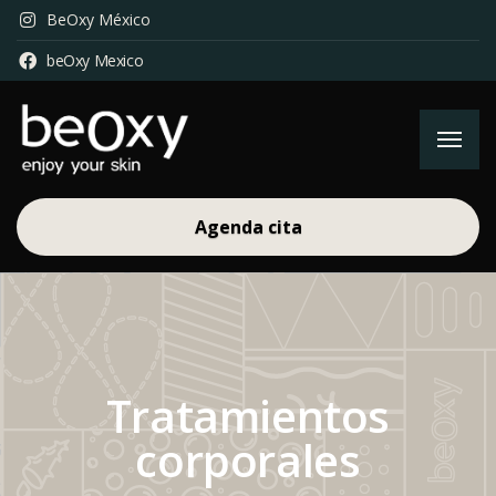
BeOxy México
beOxy Mexico
Agenda cita
Tratamientos
corporales